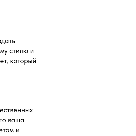
здать
му стилю и
ет, который
чественных
что ваша
етом и