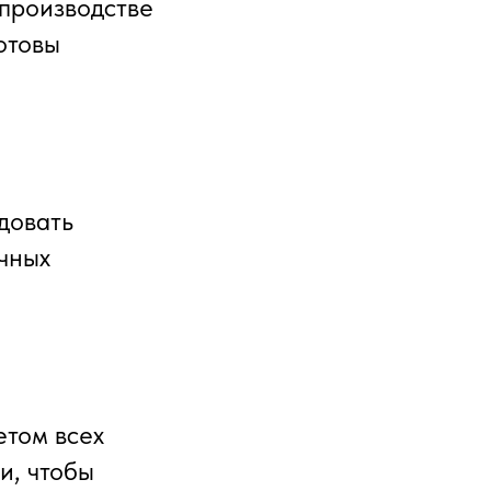
 производстве
отовы
довать
чных
етом всех
и, чтобы