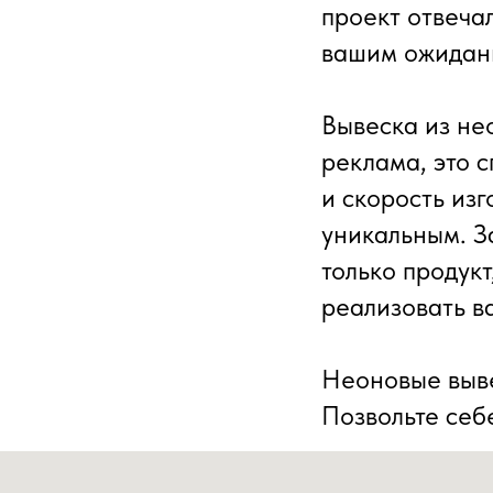
проект отвеча
вашим ожидан
Вывеска из нео
реклама, это 
и скорость из
уникальным. З
только продук
реализовать в
Неоновые выве
Позвольте себе