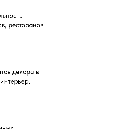
льность
ов, ресторанов
тов декора в
 интерьер,
ичных