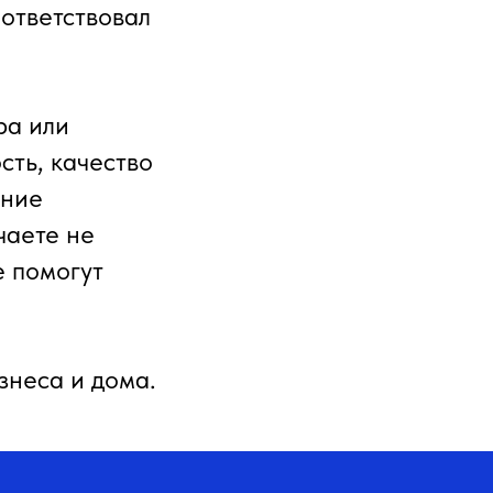
оответствовал
ра или
сть, качество
ение
чаете не
е помогут
знеса и дома.