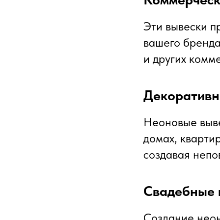
Эти вывески п
вашего бренда
и других комм
Декоративн
Неоновые выве
домах, квартир
создавая непо
Свадебные 
Создание неон