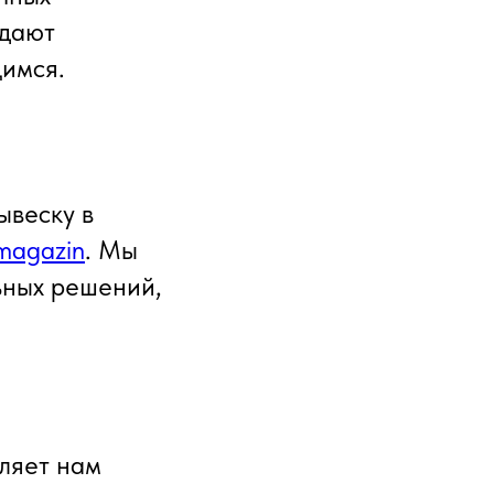
идают
имся.
ывеску в
/magazin
. Мы
ьных решений,
оляет нам