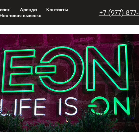
из неона на заказ
азин
Аренда
Контакты
+7 (977) 877
Неоновая вывеска
46