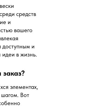
вески
среди средств
ие и
астью вашего
ивлекая
л доступным и
 идеи в жизнь.
 заказ?
хся элементах,
 шагом. Вот
собенно